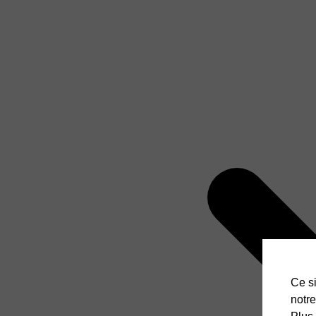
Ce si
notre