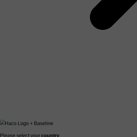
Please select your
country