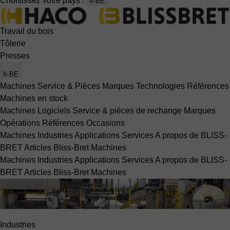
Choisissez votre pays :
fr-BE
Travail du bois
Tôlerie
Presses
fr-BE
Machines
Service & Pièces
Marques
Technologies
Références
Machines en stock
Machines
Logiciels
Service & pièces de rechange
Marques
Opérations
Références
Occasions
Machines
Industries
Applications
Services
A propos de BLISS-
BRET
Articles Bliss-Bret
Machines
Machines
Industries
Applications
Services
A propos de BLISS-
BRET
Articles Bliss-Bret
Machines
Industries