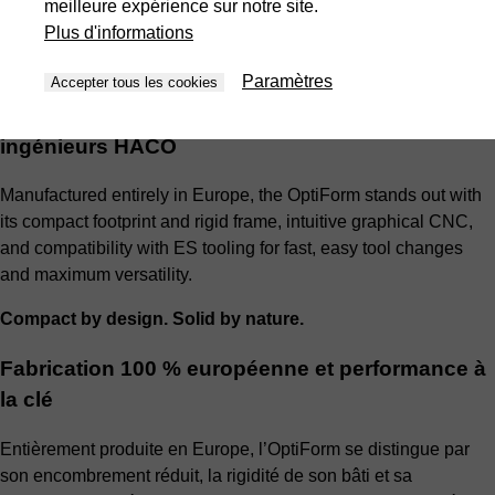
meilleure expérience sur notre site.
Plus d'informations
Paramètres
Accepter tous les cookies
Conçue pour les tôliers, optimisée par les
ingénieurs HACO
Manufactured entirely in Europe, the OptiForm stands out with
its compact footprint and rigid frame, intuitive graphical CNC,
and compatibility with ES tooling for fast, easy tool changes
and maximum versatility.
Compact by design. Solid by nature.
Fabrication 100 % européenne et performance à
la clé
Entièrement produite en Europe, l’OptiForm se distingue par
son encombrement réduit, la rigidité de son bâti et sa