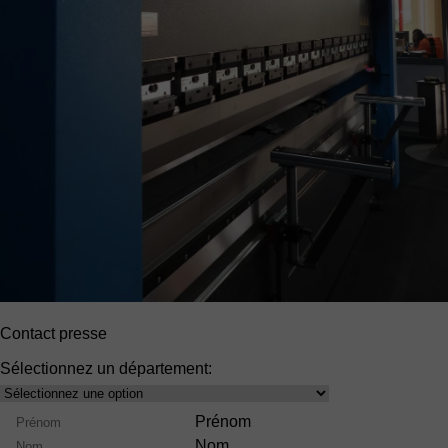
Contact presse
Sélectionnez un département:
Select
product
Nom
Prénom
range
Nom