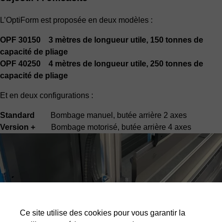
L’OptiForm est proposée en deux modèles :
OPF 30150 3 mètres de longueur utile, 150 tonnes de
capacité de pliage
OPF 40250 4 mètres de longueur utile, 250 tonnes de
capacité de pliage
Et en deux configurations :
Standard
Bombage manuel, butée arrière 2 axes
Version +
Bombage motorisé, butée arrière 4 axes
Ce site utilise des cookies pour vous garantir la