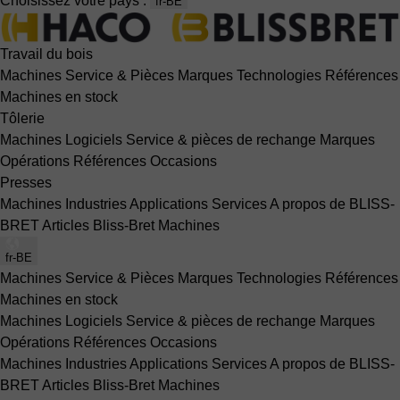
Choisissez votre pays :
fr-BE
Travail du bois
Machines
Service & Pièces
Marques
Technologies
Références
Machines en stock
Tôlerie
Machines
Logiciels
Service & pièces de rechange
Marques
Opérations
Références
Occasions
Presses
Machines
Industries
Applications
Services
A propos de BLISS-
BRET
Articles Bliss-Bret
Machines
fr-BE
Machines
Service & Pièces
Marques
Technologies
Références
Machines en stock
Machines
Logiciels
Service & pièces de rechange
Marques
Opérations
Références
Occasions
Machines
Industries
Applications
Services
A propos de BLISS-
BRET
Articles Bliss-Bret
Machines