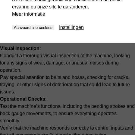
ervaring op onze site te garanderen.
Meer informatie
Instellingen
Aanvaard alle cookies
Weekly Maintenance
Visual Inspection
:
Conduct a thorough visual inspection of the machine, looking
for any signs of wear, damage, or unusual noises during
operation.
Pay special attention to belts and hoses, checking for cracks,
fraying, or other signs of deterioration that could lead to future
issues.
Operational Checks
:
Test the machine’s functions, including the bending strokes and
back gauge movements, to ensure everything operates
smoothly.
Verify that the machine responds correctly to control inputs and