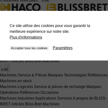
Choisissez votre pays :
fr-BE
Travail du bois
Machines
Service & Pièces
Marques
Technologies
Références
Ce site utilise des cookies pour vous garantir la
Machines en stock
meilleure expérience sur notre site.
Tôlerie
Plus d'informations
Machines
Logiciels
Service & pièces de rechange
Marques
Opérations
Références
Occasions
Paramètres
Accepter tous les cookies
Presses
Machines
Industries
Applications
Services
A propos de BLISS-
BRET
Articles Bliss-Bret
Machines
fr-BE
Machines
Service & Pièces
Marques
Technologies
Références
Machines en stock
Machines
Logiciels
Service & pièces de rechange
Marques
Opérations
Références
Occasions
Machines
Industries
Applications
Services
A propos de BLISS-
BRET
Articles Bliss-Bret
Machines