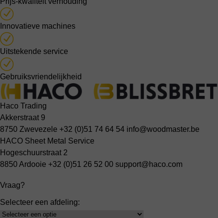
Prijs-kwaliteit verhouding
Innovatieve machines
Uitstekende service
Gebruiksvriendelijkheid
Haco Trading
Akkerstraat 9
8750 Zwevezele
+32 (0)51 74 64 54
info@woodmaster.be
HACO Sheet Metal Service
Hogeschuurstraat 2
8850 Ardooie
+32 (0)51 26 52 00
support@haco.com
Vraag?
Selecteer een afdeling:
Select