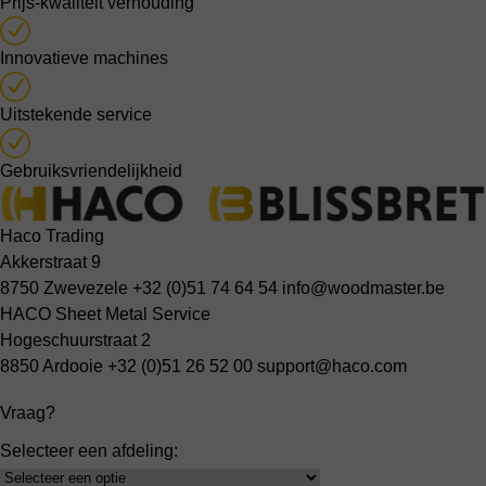
Prijs-kwaliteit verhouding
Innovatieve machines
Uitstekende service
Gebruiksvriendelijkheid
Haco Trading
Akkerstraat 9
8750 Zwevezele
+32 (0)51 74 64 54
info@woodmaster.be
HACO Sheet Metal Service
Hogeschuurstraat 2
8850 Ardooie
+32 (0)51 26 52 00
support@haco.com
Vraag?
Selecteer een afdeling:
Select