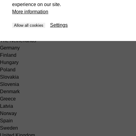
Peru
experience on our site.
Europe
More information
België
Settings
Allow all cookies
Belgique
France
The Netherlands
Germany
Finland
Hungary
Poland
Slovakia
Slovenia
Denmark
Greece
Latvia
Norway
Spain
Sweden
United Kingdom