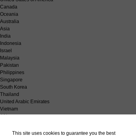
Canada
Oceania
Australia
Asia
India
Indonesia
Israel
Malaysia
Pakistan
Philippines
Singapore
South Korea
Thailand
United Arabic Emirates
Vietnam
Africa
Egypt
South America
This site uses cookies to guarantee you the best