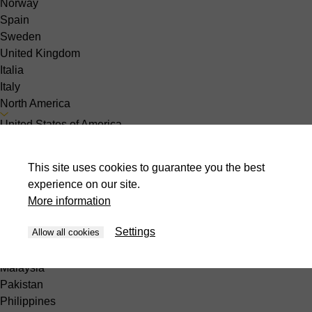
Norway
Spain
Sweden
United Kingdom
Italia
Italy
North America
United States of America
Canada
Oceania
This site uses cookies to guarantee you the best
Australia
experience on our site.
Asia
More information
India
Settings
Allow all cookies
Indonesia
Israel
Malaysia
Pakistan
Philippines