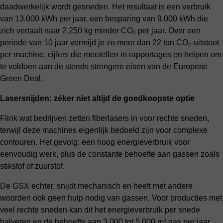
daadwerkelijk wordt gesneden. Het resultaat is een verbruik
van 13.000 kWh per jaar, een besparing van 9.000 kWh die
zich vertaalt naar 2.250 kg minder CO₂ per jaar. Over een
periode van 10 jaar vermijd je zo meer dan 22 ton CO₂-uitstoot
per machine, cijfers die meetellen in rapportages en helpen om
te voldoen aan de steeds strengere eisen van de Europese
Green Deal.
Lasersnijden: zéker niet altijd de goedkoopste optie
Flink wat bedrijven zetten fiberlasers in voor rechte sneden,
terwijl deze machines eigenlijk bedoeld zijn voor complexe
contouren. Het gevolg: een hoog energieverbruik voor
eenvoudig werk, plus de constante behoefte aan gassen zoals
stikstof of zuurstof.
De GSX echter, snijdt mechanisch en heeft met andere
woorden ook geen hulp nodig van gassen. Voor producties met
veel rechte sneden kan dit het energieverbruik per snede
halveren en de behoefte aan 3.000 tot 5.000 m³ gas per jaar