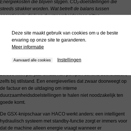
Energiekosten die blijven stijgen. CO₂-doelstellingen die
steeds strakker worden. Wat betreft de balans tussen
operationele druk en duurzaamheidseisen zitten
productiemanagers gewrongen tussen hamer en aambeeld. De
HACO GSX knipschaar laat zien dat beide doelen te rijmen
Deze site maakt gebruik van cookies om u de beste
vallen, zonder concessies te doen aan snijkwaliteit of
ervaring op onze site te garanderen.
doorlooptijd.
Meer informatie
De energiepuzzel
Instellingen
Aanvaard alle cookies
Traditionele hydraulische scharen verbruiken gemiddeld
20.000 kWh per jaar omdat hun pompen continu doordraaien,
zelfs bij stilstand. Een energieverlies dat zwaar doorweegt op
de factuur en de uitdaging om interne
duurzaamheidsdoelstellingen te halen niet noodzakelijk ten
goede komt.
De GSX-knipschaar van HACO werkt anders: een intelligent
hydraulisch systeem met standby-functie zorgt er immers voor
dat de machine alleen energie vraagt wanneer er