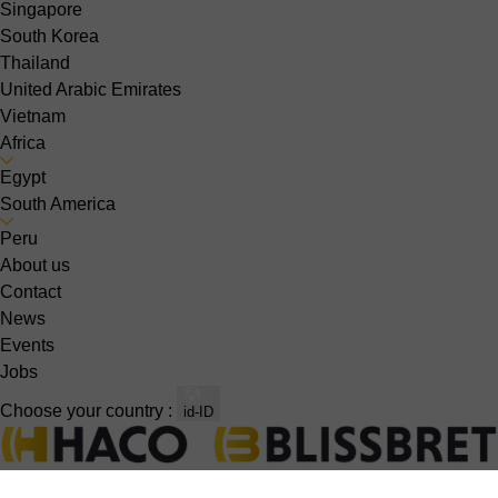
Singapore
South Korea
Thailand
United Arabic Emirates
Vietnam
Africa
Egypt
South America
Peru
About us
Contact
News
Events
Jobs
Choose your country :
id-ID
Sheet metal