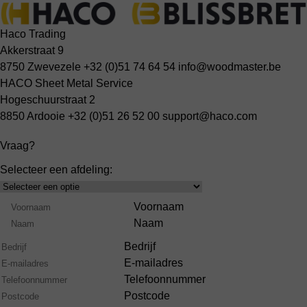
Haco Trading
Akkerstraat 9
8750 Zwevezele
+32 (0)51 74 64 54
info@woodmaster.be
HACO Sheet Metal Service
Hogeschuurstraat 2
8850 Ardooie
+32 (0)51 26 52 00
support@haco.com
Vraag?
Selecteer een afdeling:
Select
Product
Naam
Voornaam
Range
Naam
Bedrijf
E-mailadres
Telefoonnummer
Postcode