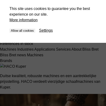
Machines
Software
Service & Parts
Brands
Operations
References
In stock
This site uses cookies to guarantee you the best
Presses
experience on our site.
Machines
Industries
Applications
Services
About Bliss Bret
More information
Bliss Bret news
Machines
Settings
Allow all cookies
id-ID
Machines
Software
Service & Parts
Brands
Operations
References
In stock
Machines
Industries
Applications
Services
About Bliss Bret
Bliss Bret news
Machines
Brands
Duitse kwaliteit, robuuste machines en een aantrekkelijke
prijsstelling. HACO verdeelt vierzijdige schaafmachines van
Kuper.