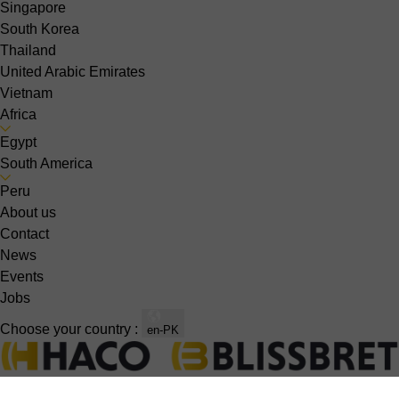
Singapore
South Korea
Thailand
United Arabic Emirates
Vietnam
Africa
Egypt
South America
Peru
About us
Contact
News
Events
Jobs
Choose your country :
en-PK
Sheet metal