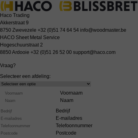
Haco Trading
Akkerstraat 9
8750 Zwevezele
+32 (0)51 74 64 54
info@woodmaster.be
HACO Sheet Metal Service
Hogeschuurstraat 2
8850 Ardooie
+32 (0)51 26 52 00
support@haco.com
Vraag?
Selecteer een afdeling:
Select
Product
Naam
Voornaam
Range
Naam
Bedrijf
E-mailadres
Telefoonnummer
Postcode