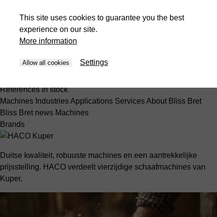
Machines
Software
Service & Parts
Brands
Operations
References
In stock
This site uses cookies to guarantee you the best
Presses
experience on our site.
Machines
Industries
Applications
Services
About Bliss Bret
More information
Bliss Bret news
Machines
Settings
Allow all cookies
en-PK
Machines
Software
Service & Parts
Brands
Operations
References
In stock
Machines
Industries
Applications
Services
About Bliss Bret
Bliss Bret news
Machines
Brands
Duitse kwaliteit, robuuste machines en een aantrekkelijke
prijsstelling. HACO verdeelt vierzijdige schaafmachines van
Kuper.