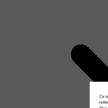
Ce si
notre