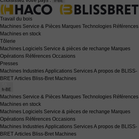
Choisissez votre pays :
fr-BE
Travail du bois
Machines
Service & Pièces
Marques
Technologies
Références
Machines en stock
Tôlerie
Machines
Logiciels
Service & pièces de rechange
Marques
Opérations
Références
Occasions
Presses
Machines
Industries
Applications
Services
A propos de BLISS-
BRET
Articles Bliss-Bret
Machines
fr-BE
Machines
Service & Pièces
Marques
Technologies
Références
Machines en stock
Machines
Logiciels
Service & pièces de rechange
Marques
Opérations
Références
Occasions
Machines
Industries
Applications
Services
A propos de BLISS-
BRET
Articles Bliss-Bret
Machines