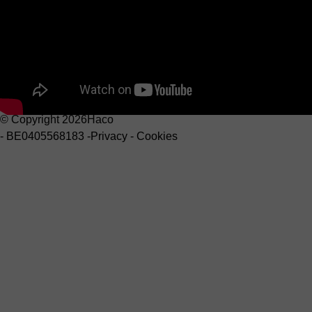
News
WoodMaster By HACO
Akkerstraat 9 , 8750 Zwevezele
Belgium
+3251 74 64 54
info@woodmaster.be
Service - Travail du bois
Hogeschuurstraat 2 , 8850 Ardooie
Belgium
+32 (0)56 58 52 40
service@haco.com
© Copyright 2026
Haco
-
BE0405568183
-
Privacy
-
Cookies