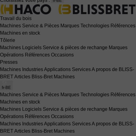
Choisissez votre pays :
fr-BE
Travail du bois
Machines
Service & Pièces
Marques
Technologies
Références
Machines en stock
Tôlerie
Machines
Logiciels
Service & pièces de rechange
Marques
Opérations
Références
Occasions
Presses
Machines
Industries
Applications
Services
A propos de BLISS-
BRET
Articles Bliss-Bret
Machines
fr-BE
Machines
Service & Pièces
Marques
Technologies
Références
Machines en stock
Machines
Logiciels
Service & pièces de rechange
Marques
Opérations
Références
Occasions
Machines
Industries
Applications
Services
A propos de BLISS-
BRET
Articles Bliss-Bret
Machines