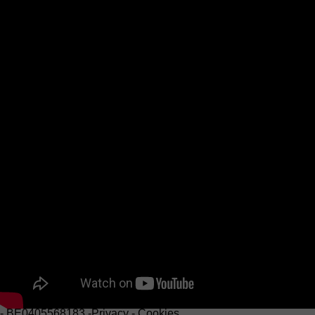
Ce site est protégé par reCAPTCHA et la
Politique de
confidentialité
et
Conditions d'utilisation
s'appliquent.
Envoyer
Machinery
Masterminds
The Haco Group
Events
Jobs
News
WoodMaster By HACO
Akkerstraat 9 , 8750 Zwevezele
Belgium
+3251 74 64 54
info@woodmaster.be
Service - Travail du bois
Hogeschuurstraat 2 , 8850 Ardooie
Belgium
+32 (0)56 58 52 40
service@haco.com
© Copyright 2026
Haco
-
BE0405568183
-
Privacy
-
Cookies