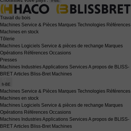
Choisissez votre pays :
fr-BE
Travail du bois
Machines
Service & Pièces
Marques
Technologies
Références
Machines en stock
Tôlerie
Machines
Logiciels
Service & pièces de rechange
Marques
Opérations
Références
Occasions
Presses
Machines
Industries
Applications
Services
A propos de BLISS-
BRET
Articles Bliss-Bret
Machines
fr-BE
Machines
Service & Pièces
Marques
Technologies
Références
Machines en stock
Machines
Logiciels
Service & pièces de rechange
Marques
Opérations
Références
Occasions
Machines
Industries
Applications
Services
A propos de BLISS-
BRET
Articles Bliss-Bret
Machines