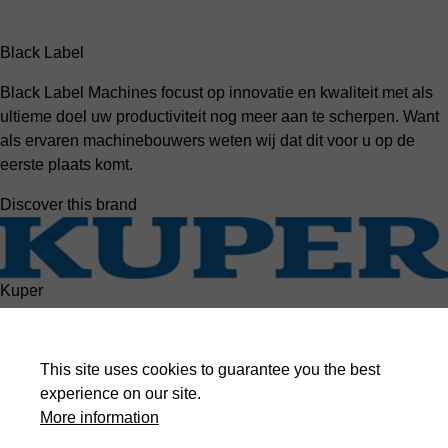
Black Label
Black Label Machines focust op innovatie en kwaliteit met als
ultieme doel uw productiviteit nog meer aan te scherpen. Want
als ervaren machinebouwers weten wij dat dit voor u op de
eerste plaats komt.
Discover this brand
Kuper
Duitse kwaliteit, robuuste machines en een aantrekkelijke
prijsstelling. HACO verdeelt vierzijdige schaafmachines van
This site uses cookies to guarantee you the best
Kuper.
experience on our site.
More information
Discover this brand