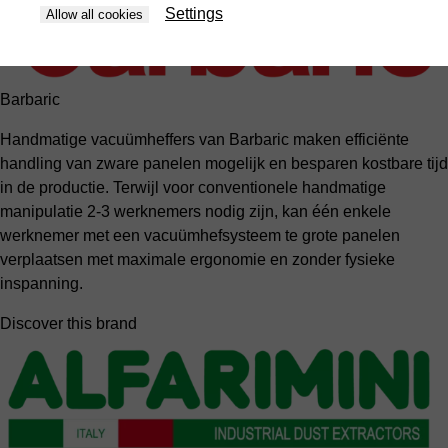
Settings
Allow all cookies
Barbaric
Handmatige vacuümheffers van Barbaric maken efficiënte
handling van zware panelen mogelijk en besparen kostbare tijd
in de productie. Terwijl voor conventionele handmatige
manipulatie 2-3 werknemers nodig zijn, kan één enkele
werknemer met een vacuümhefsysteem te grote panelen
verplaatsen met maximale ergonomie en zonder fysieke
inspanning.
Discover this brand