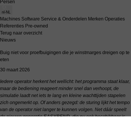
Persen
nl-NL
Machines
Software
Service & Onderdelen
Merken
Operaties
Referenties
Pre-owned
Terug naar overzicht
Nieuws
Buig niet voor proefbuigingen die je winstmarges dreigen op te
eten
30 maart 2026
Iedere operator herkent het wellicht: het programma staat klaar,
maar de bediening reageert minder snel dan verhoopt, de
simulatie laadt net iets te lang en kleine wachttijden stapelen
zich ongemerkt op. Of anders gezegd: de sturing lijkt het tempo
van de operator niet langer te kunnen volgen. Net dáár speelt
de nieuwe generatie EASYBEND, die nu ook beschikbaar is
op de SynchroMaster en OptiForm, op in.