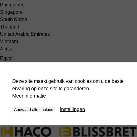
Philippines
Singapore
South Korea
Thailand
United Arabic Emirates
Vietnam
Africa
Egypt
South America
Peru
Deze site maakt gebruik van cookies om u de beste
Over ons
ervaring op onze site te garanderen.
Contact
Meer informatie
Nieuwsberichten
Evenementen
Instellingen
Aanvaard alle cookies
Jobs
Kies uw land :
nl-BE