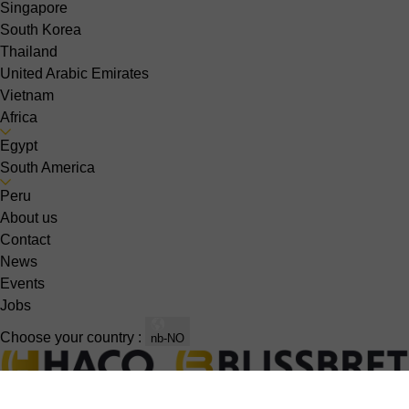
Singapore
South Korea
Thailand
United Arabic Emirates
Vietnam
Africa
Egypt
South America
Peru
About us
Contact
News
Events
Jobs
Choose your country :
nb-NO
Sheet metal