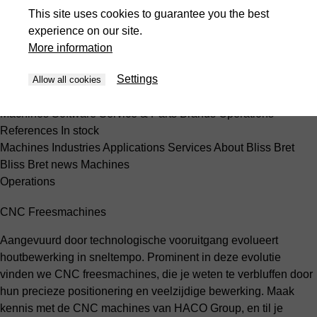
Machines
Software
Service & Parts
Brands
Operations
This site uses cookies to guarantee you the best
References
In stock
experience on our site.
Presses
More information
Machines
Industries
Applications
Services
About Bliss Bret
Bliss Bret news
Machines
Settings
Allow all cookies
nb-NO
Machines
Software
Service & Parts
Brands
Operations
References
In stock
Machines
Industries
Applications
Services
About Bliss Bret
Bliss Bret news
Machines
Operations
CNC Freesmachines
Aangevuurd door technologische vooruitgang evolueert
houtbewerking in sneltempo. Prominent in deze evolutie
vinden we CNC freesmachines, die je weten te verbluffen door
hun precieze positionering en veelzijdige bewerking. Maak
kennis met de CNC machines van HACO Group, en til je