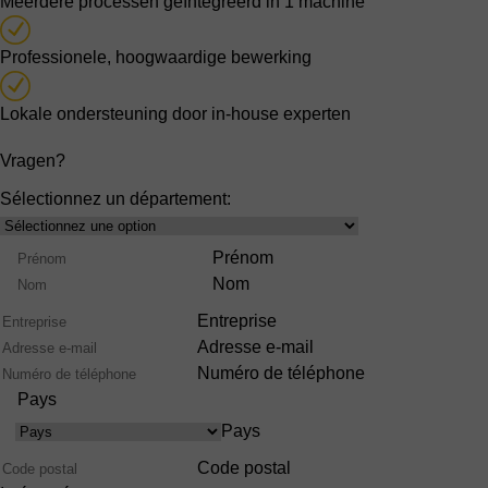
Meerdere processen geïntegreerd in 1 machine
Professionele, hoogwaardige bewerking
Lokale ondersteuning door in-house experten
Vragen?
Sélectionnez un département:
Select
product
Nom
Prénom
range
Nom
Entreprise
Adresse e-mail
Numéro de téléphone
Pays
Pays
Code postal