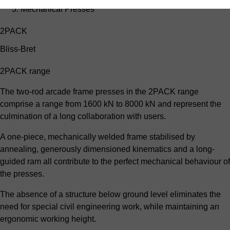
Mechanical Presses
2PACK
Bliss-Bret
2PACK range
The two-rod arcade frame presses in the 2PACK range
comprise a range from 1600 kN to 8000 kN and represent the
culmination of a long collaboration with users.
A one-piece, mechanically welded frame stabilised by
annealing, generously dimensioned kinematics and a long-
guided ram all contribute to the perfect mechanical behaviour of
the presses.
The absence of a structure below ground level eliminates the
need for special civil engineering work, while maintaining an
ergonomic working height.