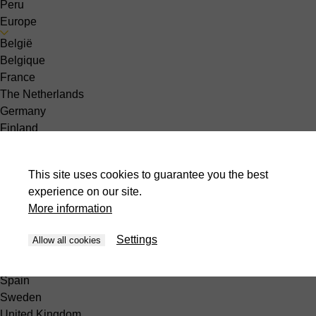
Peru
Europe
België
Belgique
France
The Netherlands
Germany
Finland
Hungary
Poland
This site uses cookies to guarantee you the best
Slovakia
experience on our site.
Slovenia
More information
Denmark
Greece
Settings
Allow all cookies
Latvia
Norway
Spain
Sweden
United Kingdom