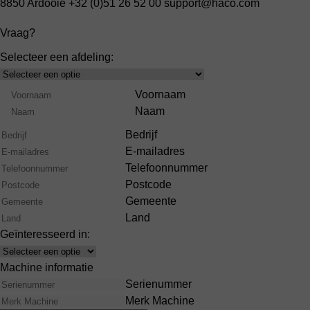
8850 Ardooie
+32 (0)51 26 52 00
support@haco.com
Vraag?
Selecteer een afdeling:
Select
Product
Naam
Voornaam
Range
Naam
Bedrijf
E-mailadres
Telefoonnummer
Postcode
Gemeente
Land
Geïnteresseerd in:
Interests
Machine informatie
Serienummer
Merk Machine