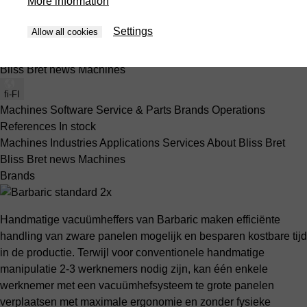
More information
Machines
Software
Service & Parts
Brands
Operations
References
In stock
Settings
Allow all cookies
Presses
Machines
Industries
Applications
Services
About Bliss Bret
Bliss Bret news
Machines
fi-FI
Machines
Software
Service & Parts
Brands
Operations
References
In stock
Machines
Industries
Applications
Services
About Bliss Bret
Bliss Bret news
Machines
Brands
Handmatige vacuümheffers van Barbaric maken efficiënte
handling van zware panelen mogelijk en besparen kostbare tijd
in de productie. Terwijl voor conventionele handmatige
manipulatie 2-3 werknemers nodig zijn, kan één enkele
werknemer met een vacuümhefsysteem te grote panelen
verplaatsen met maximale ergonomie en zonder fysieke