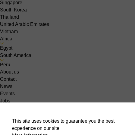
Singapore
South Korea
Thailand
United Arabic Emirates
Vietnam
Africa
Egypt
South America
Peru
About us
Contact
News
Events
Jobs
Choose your country :
fi-FI
This site uses cookies to guarantee you the best
experience on our site.
Sheet metal