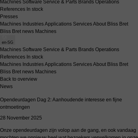
Machines
Software
Service & Parts
Brands
Operations
References
In stock
Presses
Machines
Industries
Applications
Services
About Bliss Bret
Bliss Bret news
Machines
en-SG
Machines
Software
Service & Parts
Brands
Operations
References
In stock
Machines
Industries
Applications
Services
About Bliss Bret
Bliss Bret news
Machines
Back to overview
News
Opendeurdagen Dag 2: Aanhoudende interesse en fijne
ontmoetingen
28 November 2025
Onze opendeurdagen zijn volop aan de gang, en ook vandaag
mochten we opnieuw heel wat bezoekers verwelkomen in onze