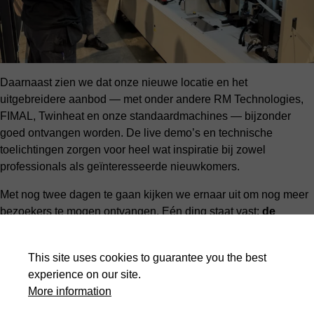
Daarnaast zien we dat onze nieuwe locatie en het
uitgebreidere aanbod — met onder andere RM Technologies,
FIMAL, Twinheat en onze standaardmachines — bijzonder
goed ontvangen worden. De live demo’s en technische
toelichtingen zorgen voor heel wat inspiratie bij zowel
professionals als geïnteresseerde nieuwkomers.
Met nog twee dagen te gaan kijken we ernaar uit om nog meer
bezoekers te mogen ontvangen. Eén ding staat vast:
de
energie zit goed, de interesse zit hoog, en de goesting is
groter dan ooit
om samen verder te bouwen aan innovatieve
This site uses cookies to guarantee you the best
houtbewerkingsoplossingen.
experience on our site.
📅
Opendeurdagen t.e.m. 30 november
More information
📍
WoodMaster by HACO – Zwevezele