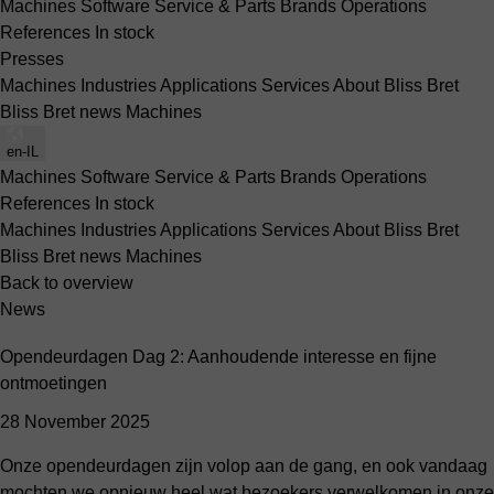
Machines
Software
Service & Parts
Brands
Operations
References
In stock
Presses
Machines
Industries
Applications
Services
About Bliss Bret
Bliss Bret news
Machines
en-IL
Machines
Software
Service & Parts
Brands
Operations
References
In stock
Machines
Industries
Applications
Services
About Bliss Bret
Bliss Bret news
Machines
Back to overview
News
Opendeurdagen Dag 2: Aanhoudende interesse en fijne
ontmoetingen
28 November 2025
Onze opendeurdagen zijn volop aan de gang, en ook vandaag
mochten we opnieuw heel wat bezoekers verwelkomen in onze