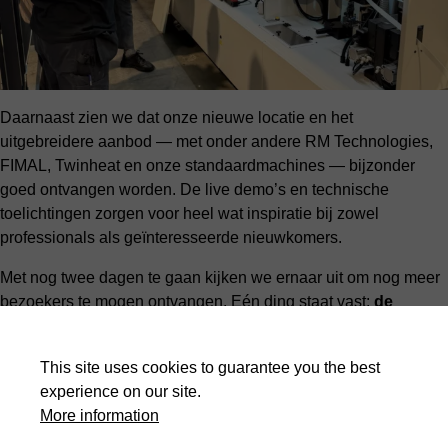
Daarnaast zien we dat onze nieuwe locatie en het
uitgebreidere aanbod — met onder andere RM Technologies,
FIMAL, Twinheat en onze standaardmachines — bijzonder
goed ontvangen worden. De live demo’s en technische
toelichtingen zorgen voor heel wat inspiratie bij zowel
professionals als geïnteresseerde nieuwkomers.
Met nog twee dagen te gaan kijken we ernaar uit om nog meer
bezoekers te mogen ontvangen. Eén ding staat vast:
de
energie zit goed, de interesse zit hoog, en de goesting is
groter dan ooit
om samen verder te bouwen aan innovatieve
This site uses cookies to guarantee you the best
houtbewerkingsoplossingen.
experience on our site.
📅
Opendeurdagen t.e.m. 30 november
More information
📍
WoodMaster by HACO – Zwevezele