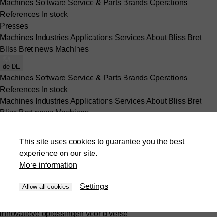
Machines
Software
Service & Parts
Brands
Operations
References
In stock
Presses
Machines
Industries
Applications
Services
About Bliss Bret
Bliss Bret news
Machines
de-DE
Machines
Software
Service & Parts
Brands
Operations
References
In stock
Machines
Industries
Applications
Services
About Bliss Bret
Bliss Bret news
Machines
Brands
This site uses cookies to guarantee you the best
experience on our site.
Fimal is een toonaangevend Italiaans bedrijf dat
More information
gespecialiseerd is in de productie en levering van
hoogwaardige houtbewerkingsmachines. Met een rijke
Settings
Allow all cookies
geschiedenis die teruggaat tot 1955, heeft Fimal een solide
reputatie opgebouwd op het gebied van precisie, snelheid en
innovatieve oplossingen voor diverse