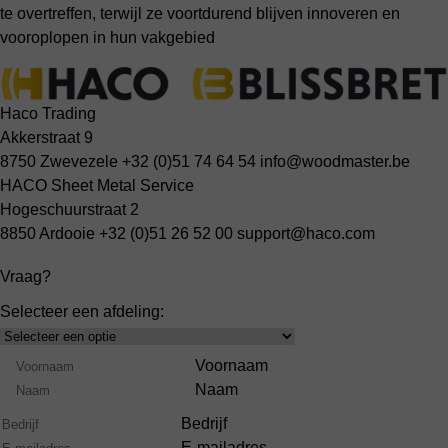
te overtreffen, terwijl ze voortdurend blijven innoveren en
vooroplopen in hun vakgebied
Haco Trading
Akkerstraat 9
8750 Zwevezele
+32 (0)51 74 64 54
info@woodmaster.be
HACO Sheet Metal Service
Hogeschuurstraat 2
8850 Ardooie
+32 (0)51 26 52 00
support@haco.com
Vraag?
Selecteer een afdeling:
Select
Product
Naam
Voornaam
Range
Naam
Bedrijf
E-mailadres