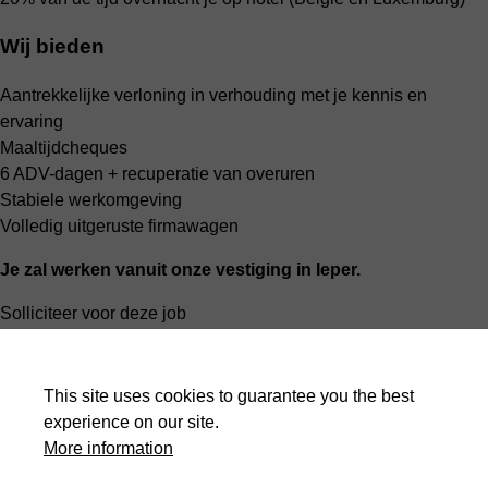
Wij bieden
Aantrekkelijke verloning in verhouding met je kennis en
ervaring
Maaltijdcheques
6 ADV-dagen + recuperatie van overuren
Stabiele werkomgeving
Volledig uitgeruste firmawagen
Je zal werken vanuit onze vestiging in Ieper.
Solliciteer voor deze job
Discover all our jobs
Discover all our job vacancies at HACO Group
This site uses cookies to guarantee you the best
experience on our site.
Jobs
More information
Spontaneous application