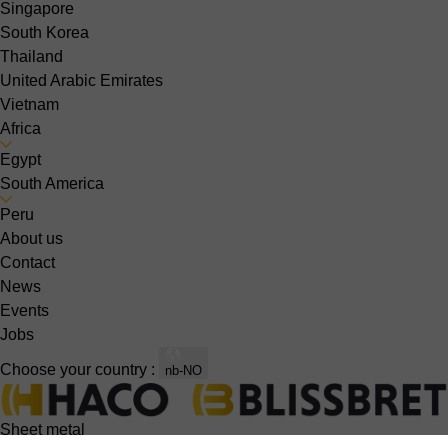
Singapore
South Korea
Thailand
United Arabic Emirates
Vietnam
Africa
Egypt
South America
Peru
About us
Contact
News
Events
Jobs
Choose your country :
nb-NO
Sheet metal