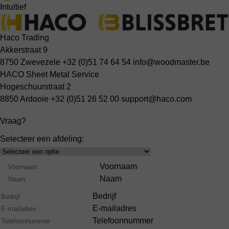
Intuïtief
Haco Trading
Akkerstraat 9
8750 Zwevezele
+32 (0)51 74 64 54
info@woodmaster.be
HACO Sheet Metal Service
Hogeschuurstraat 2
8850 Ardooie
+32 (0)51 26 52 00
support@haco.com
Vraag?
Selecteer een afdeling:
Select
Product
Naam
Voornaam
Range
Naam
Bedrijf
E-mailadres
Telefoonnummer