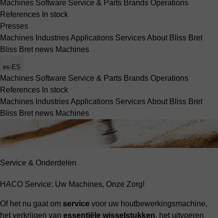
Machines
Software
Service & Parts
Brands
Operations
References
In stock
Presses
Machines
Industries
Applications
Services
About Bliss Bret
Bliss Bret news
Machines
es-ES
Machines
Software
Service & Parts
Brands
Operations
References
In stock
Machines
Industries
Applications
Services
About Bliss Bret
Bliss Bret news
Machines
Service & Onderdelen
HACO Service: Uw Machines, Onze Zorg!
Of het nu gaat om
service
voor uw houtbewerkingsmachine,
het verkrijgen van
essentiële wisselstukken
, het uitvoeren