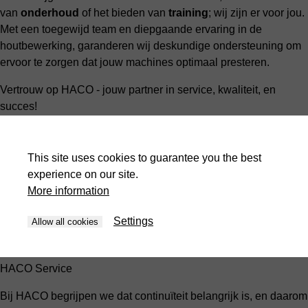
van
onderhoud
of het bieden van
training
; wij zijn er voor jou.
Met een toegewijd team en diepgaande ervaring in de
houtbewerking, garanderen wij deskundige ondersteuning om
ervoor te zorgen dat jouw machines optimaal presteren.
Vertrouw op HACO - jouw partner in service, kwaliteit, en
succes!
This site uses cookies to guarantee you the best
experience on our site.
More information
Settings
Allow all cookies
HACO Service
Bij HACO begrijpen we dat continuïteit belangrijk is, en daarom