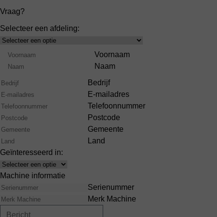
Vraag?
Selecteer een afdeling:
Select
Product
Naam
Voornaam
Range
Naam
Bedrijf
E-mailadres
Telefoonnummer
Postcode
Gemeente
Land
Geïnteresseerd in:
Interests
Machine informatie
Serienummer
Merk Machine