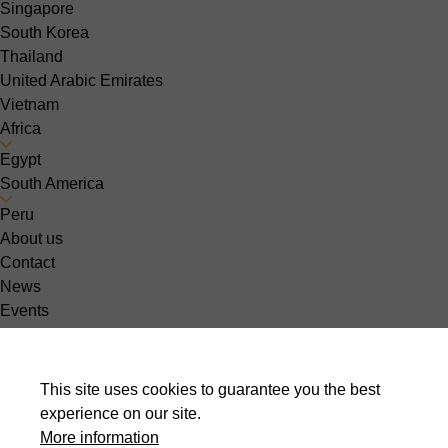
Singapore
South Korea
Thailand
United Arabic Emirates
Vietnam
Africa
Egypt
South America
Peru
About us
Contact
News
Events
Jobs
Choose your country :
es-ES
This site uses cookies to guarantee you the best
experience on our site.
Sheet metal
More information