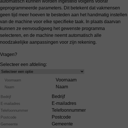
automatisch kunnen worden ingesteld volgens vooraf
geprogrammeerde parameters. Dit betekent dat vakmensen
geen tijd meer hoeven te besteden aan het handmatig instellen
van de machine voor elke specifieke taak. In plaats daarvan
kunnen ze eenvoudigweg het gewenste programma
selecteren, en de machine neemt automatisch alle
noodzakelijke aanpassingen voor zijn rekening.
Vragen?
Selecteer een afdeling:
Select
Product
Naam
Voornaam
Range
Naam
Bedrijf
E-mailadres
Telefoonnummer
Postcode
Gemeente