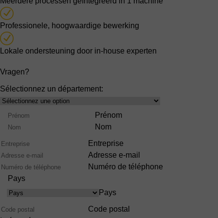
Meerdere processen geïntegreerd in 1 machine
Professionele, hoogwaardige bewerking
Lokale ondersteuning door in-house experten
Vragen?
Sélectionnez un département:
Select
product
Nom
Prénom
range
Nom
Entreprise
Adresse e-mail
Numéro de téléphone
Pays
Pays
Code postal