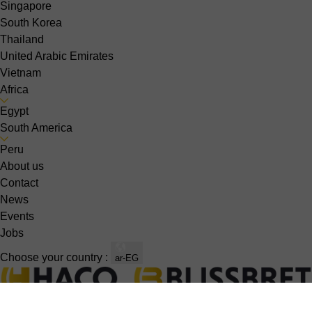
Singapore
South Korea
Thailand
United Arabic Emirates
Vietnam
Africa
Egypt
South America
Peru
About us
Contact
News
Events
Jobs
Choose your country :
ar-EG
Sheet metal