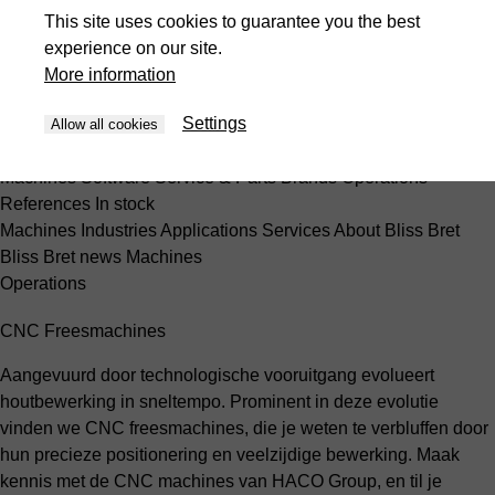
Machines
Software
Service & Parts
Brands
Operations
This site uses cookies to guarantee you the best
References
In stock
experience on our site.
Presses
More information
Machines
Industries
Applications
Services
About Bliss Bret
Bliss Bret news
Machines
Settings
Allow all cookies
ar-EG
Machines
Software
Service & Parts
Brands
Operations
References
In stock
Machines
Industries
Applications
Services
About Bliss Bret
Bliss Bret news
Machines
Operations
CNC Freesmachines
Aangevuurd door technologische vooruitgang evolueert
houtbewerking in sneltempo. Prominent in deze evolutie
vinden we CNC freesmachines, die je weten te verbluffen door
hun precieze positionering en veelzijdige bewerking. Maak
kennis met de CNC machines van HACO Group, en til je