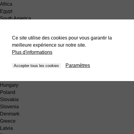
Africa
Egypt
South America
Peru
Europe
Ce site utilise des cookies pour vous garantir la
België
meilleure expérience sur notre site.
Belgique
Plus d'informations
France
The Netherlands
Paramètres
Accepter tous les cookies
Germany
Finland
Hungary
Poland
Slovakia
Slovenia
Denmark
Greece
Latvia