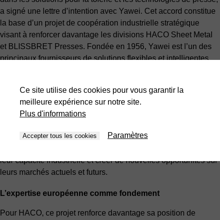
a signé une lettre d’intention avec Yawei. Cet accord constitue
la base d’un projet de coopération industrielle stratégique
visant à renforcer davantage les divisions HACO Sheet Metal
et BLISSBRET Presses. Fondée en 1956, Yawei est l’un des
principaux fournisseurs de solutions flexibles et intelligentes
pour la transformation de la tôle. L’entreprise a également été
la première société cotée en bourse du secteur chinois des
Ce site utilise des cookies pour vous garantir la
machines-outils de formage des métaux.
meilleure expérience sur notre site.
Ce projet réunit deux acteurs industriels complémentaires
Plus d'informations
partageant une vision à long terme axée sur l’innovation, la
Paramètres
Accepter tous les cookies
croissance internationale et la proximité client. En combinant
leurs forces respectives, les deux parties souhaitent renforcer
leur capacité industrielle et créer de nouvelles opportunités sur
leurs marchés actuels et futurs.
L’expertise européenne comme fondement
Pour HACO, ce projet renforce davantage sa position de