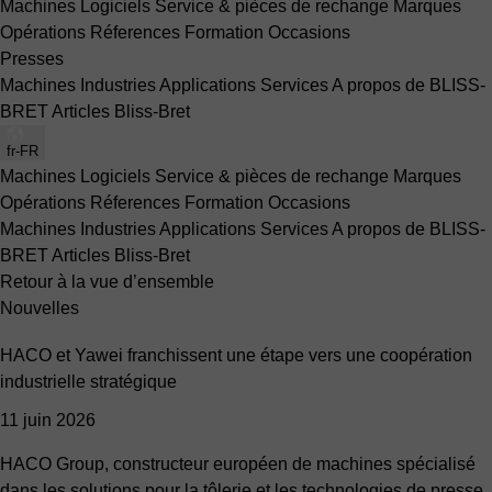
Machines
Logiciels
Service & pièces de rechange
Marques
Opérations
Réferences
Formation
Occasions
Presses
Machines
Industries
Applications
Services
A propos de BLISS-
BRET
Articles Bliss-Bret
fr-FR
Machines
Logiciels
Service & pièces de rechange
Marques
Opérations
Réferences
Formation
Occasions
Machines
Industries
Applications
Services
A propos de BLISS-
BRET
Articles Bliss-Bret
Retour à la vue d’ensemble
Nouvelles
HACO et Yawei franchissent une étape vers une coopération
industrielle stratégique
11 juin 2026
HACO Group, constructeur européen de machines spécialisé
dans les solutions pour la tôlerie et les technologies de presse,