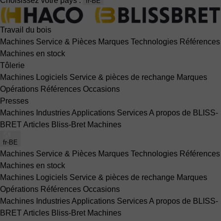
Choisissez votre pays :
fr-BE
Travail du bois
Machines
Service & Pièces
Marques
Technologies
Références
Machines en stock
Tôlerie
Machines
Logiciels
Service & pièces de rechange
Marques
Opérations
Références
Occasions
Presses
Machines
Industries
Applications
Services
A propos de BLISS-
BRET
Articles Bliss-Bret
Machines
fr-BE
Machines
Service & Pièces
Marques
Technologies
Références
Machines en stock
Machines
Logiciels
Service & pièces de rechange
Marques
Opérations
Références
Occasions
Machines
Industries
Applications
Services
A propos de BLISS-
BRET
Articles Bliss-Bret
Machines